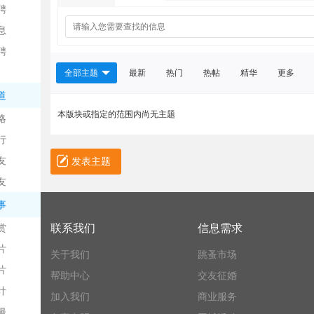
聘
息
聘
全部主题
最新
热门
热帖
精华
更多
道
本版块或指定的范围内尚无主题
略
信
行
友
发表主题
友
事
赏
联系我们
信息需求
片
关于我们
跳蚤市场
息
片
帮助中心
交友征婚
计
加入我们
商业服务
漫