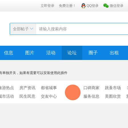
立即登录
免费注册！
QQ登录
微信登录
全部帖子
信息
图片
活动
论坛
圈子
出租
有单独开关，如果有需要可以安装使用此插件
旅游热点
房产资讯
都省城事
口碑商家
跳蚤市场
城市活动
民生民意
交友中心
服务信息
美图欣赏