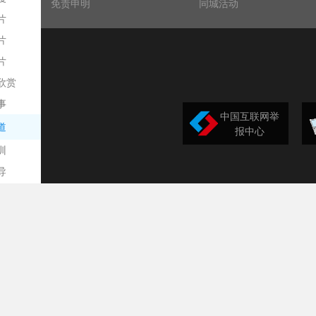
免责申明
同城活动
片
片
片
欣赏
平
事
中国互联网举
道
报中心
训
导
构
民
台
选
录
文
频