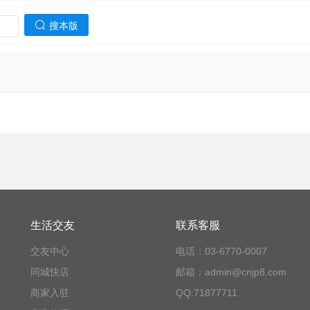
搜本版
生活交友
联系客服
交友中心
电话：03-6770-0007
同城快店
邮箱：admin@cnjp8.com
商家入驻
QQ:71877711