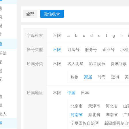
中
家
全部
微信收录
息
场
话
字母检索
不限
a
b
c
d
e
f
g
h
i
道
帐号类型
不限
订阅号
服务号
企业号
小程
乐部
记
日
所属分类
不限
名人明星
影音娱乐
资讯阅读
题
购物
家居
时尚
逛街
美
记
所属地区
不限
中国
日本
盘
租
北京市
天津市
河北省
山
纪人
河南省
湖北省
湖南省
广
吧
道
宁夏回族自治区
新疆维吾尔自