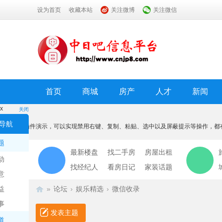
设为首页
收藏本站
关注微博
关注微信
首页
商城
房产
人才
新闻
x
关闭
温馨提示
导航
本功能为插件演示，可以实现禁用右键、复制、粘贴、选中以及屏蔽提示等操作，都
我知道了
题
最新楼盘
找二手房
房屋出租
动
找经纪人
看房日记
家装话题
意
益
»
论坛
›
娱乐精选
›
微信收录
事
发表主题
道