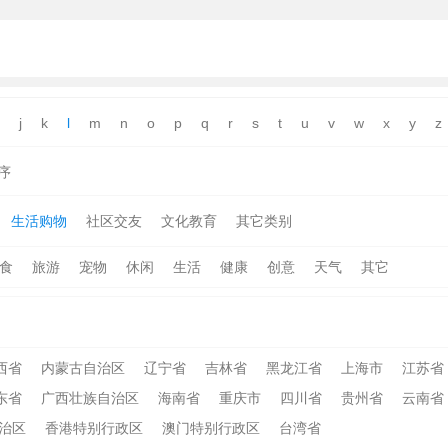
j
k
l
m
n
o
p
q
r
s
t
u
v
w
x
y
z
序
生活购物
社区交友
文化教育
其它类别
食
旅游
宠物
休闲
生活
健康
创意
天气
其它
西省
内蒙古自治区
辽宁省
吉林省
黑龙江省
上海市
江苏省
东省
广西壮族自治区
海南省
重庆市
四川省
贵州省
云南省
治区
香港特别行政区
澳门特别行政区
台湾省