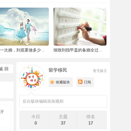
结一次婚，到底要做多少件准备工作 |备婚清
细致到指甲盖的备婚全过程，这位“挑剔”新
返 回
留学移民
暂无版主
收藏版块
订阅
后台版块编辑添加规则
牙
今日
主题
排名
0
37
17