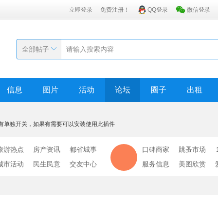
立即登录
免费注册！
QQ登录
微信登录
全部帖子
信息
图片
活动
论坛
圈子
出租
有单独开关，如果有需要可以安装使用此插件
旅游热点
房产资讯
都省城事
口碑商家
跳蚤市场
城市活动
民生民意
交友中心
服务信息
美图欣赏