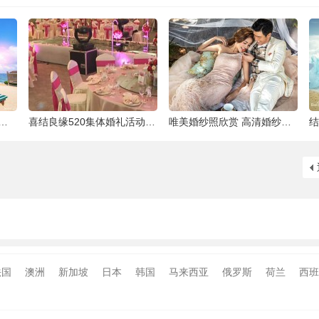
泰国最大的岛屿
喜结良缘520集体婚礼活动-喜来缘大酒店[合
唯美婚纱照欣赏 高清婚纱大片欣赏 给人一种
法国
澳洲
新加坡
日本
韩国
马来西亚
俄罗斯
荷兰
西班