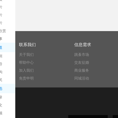
片
片
片
欣赏
平
事
联系我们
信息需求
道
关于我们
跳蚤市场
训
帮助中心
交友征婚
导
加入我们
商业服务
构
免责申明
同城活动
民
台
选
录
文
频