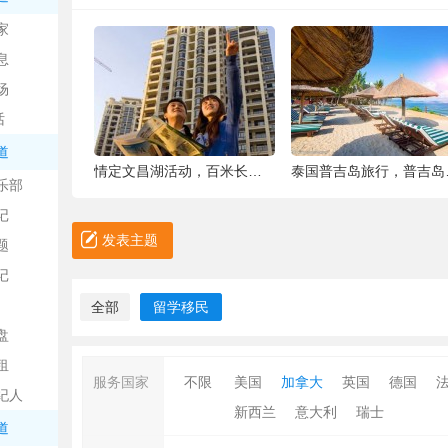
中
家
息
场
话
道
6种被你吐掉的“籽”，原来是果蔬界的营养
情定文昌湖活动，百米长卷现场绘画、万人签
泰国普吉岛旅行，普吉岛是
乐部
记
日
发表主题
题
记
全部
留学移民
盘
租
服务国家
不限
美国
加拿大
英国
德国
纪人
新西兰
意大利
瑞士
吧
道