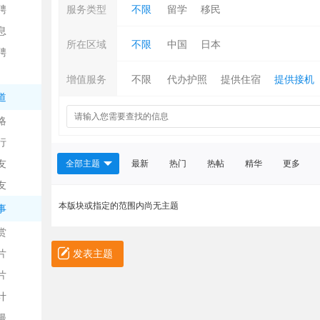
聘
服务类型
不限
留学
移民
息
所在区域
不限
中国
日本
聘
增值服务
不限
代办护照
提供住宿
提供接机
道
略
信
行
友
全部主题
最新
热门
热帖
精华
更多
友
本版块或指定的范围内尚无主题
事
赏
片
发表主题
息
片
计
漫