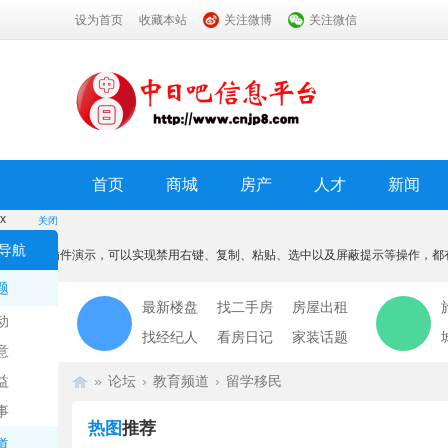
设为首页
收藏本站
关注微博
关注微信
首页
商城
房产
人才
新闻
x
关闭
温馨提示
导航
本功能为插件演示，可以实现禁用右键、复制、粘贴、选中以及屏蔽提示等操作，都
我知道了
题
最新楼盘
找二手房
房屋出租
动
找经纪人
看房日记
家装话题
意
益
»
论坛
›
教育频道
›
留学移民
事
热图
推荐
道