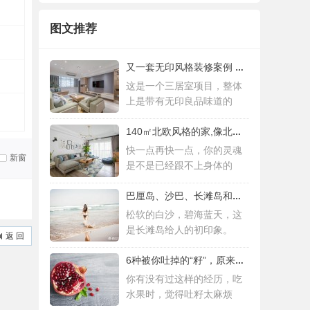
图文推荐
又一套无印风格装修案例 三居室设计简约而
这是一个三居室项目，整体
上是带有无印良品味道的
140㎡北欧风格的家,像北欧人一样去生活
快一点再快一点，你的灵魂
新窗
是不是已经跟不上身体的
巴厘岛、沙巴、长滩岛和普吉岛，哪个更值得
松软的白沙，碧海蓝天，这
是长滩岛给人的初印象。
返 回
6种被你吐掉的“籽”，原来是果蔬界的营养
你有没有过这样的经历，吃
水果时，觉得吐籽太麻烦