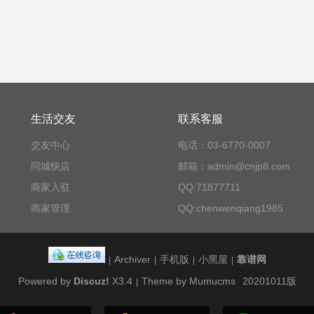
生活交友
联系客服
交友中心
电话：03-6770-0007
同城快店
邮箱：admin@cnjp8.com
商家入驻
QQ:71877711
商家管理
QQ:chenwenqiang1985
Archiver
手机版
小黑屋
靠谱网
|
|
|
|
Powered by
Discuz!
X3.4
Theme by Mumucms
20201011版
|