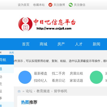
设为首页
收藏本站
关注微博
关注微信
首页
商城
房产
人才
新闻
x
关闭
温馨提示
导航
本功能为插件演示，可以实现禁用右键、复制、粘贴、选中以及屏蔽提示等操作，都
我知道了
题
最新楼盘
找二手房
房屋出租
动
找经纪人
看房日记
家装话题
意
益
»
论坛
›
教育频道
›
留学移民
事
热图
推荐
道