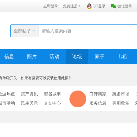
立即登录
免费注册！
QQ登录
微信登录
全部帖子
信息
图片
活动
论坛
圈子
出租
有单独开关，如果有需要可以安装使用此插件
旅游热点
房产资讯
都省城事
口碑商家
跳蚤市场
城市活动
民生民意
交友中心
服务信息
美图欣赏