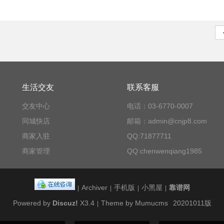
生活交友
联系客服
交友中心
电话：03-6770-0007
同城快店
邮箱：admin@cnjp8.com
商家入驻
QQ:71877711
商家管理
QQ:chenwenqiang1985
Archiver
手机版
小黑屋
靠谱网
|
|
|
|
Powered by
Discuz!
X3.4
Theme by Mumucms
20201011版
|