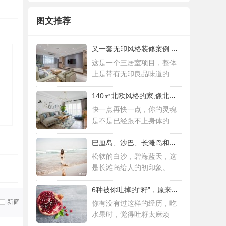
图文推荐
又一套无印风格装修案例 三居室设计简约而
这是一个三居室项目，整体
上是带有无印良品味道的
140㎡北欧风格的家,像北欧人一样去生活
快一点再快一点，你的灵魂
是不是已经跟不上身体的
巴厘岛、沙巴、长滩岛和普吉岛，哪个更值得
松软的白沙，碧海蓝天，这
是长滩岛给人的初印象。
6种被你吐掉的“籽”，原来是果蔬界的营养
新窗
你有没有过这样的经历，吃
水果时，觉得吐籽太麻烦