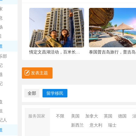
中
家
息
场
话
道
6种被你吐掉的“籽”，原来是果蔬界的营养
情定文昌湖活动，百米长卷现场绘画、万人签
泰国普吉岛旅行，普吉岛是
乐部
记
日
发表主题
题
记
全部
留学移民
盘
租
服务国家
不限
美国
加拿大
英国
德国
纪人
新西兰
意大利
瑞士
吧
道