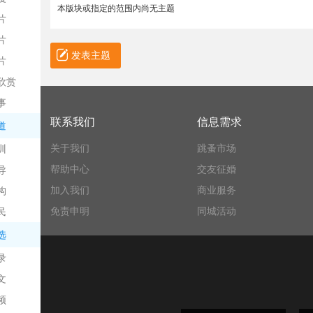
本版块或指定的范围内尚无主题
片
片
发表主题
片
欣赏
平
事
联系我们
信息需求
道
关于我们
跳蚤市场
训
帮助中心
交友征婚
导
加入我们
商业服务
构
免责申明
同城活动
民
台
选
录
文
频