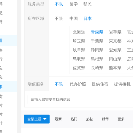
聘
服务类型
不限
留学
移民
息
所在区域
不限
中国
日本
聘
北海道
青森県
岩手県
宮
道
埼玉県
千葉県
東京都
神
岐阜県
静岡県
愛知県
三
略
信
鳥取県
島根県
岡山県
広
行
佐賀県
長崎県
熊本県
大
友
友
增值服务
不限
代办护照
提供住宿
提供接机
事
赏
片
息
片
全部主题
最新
热门
热帖
精华
更多
计
漫