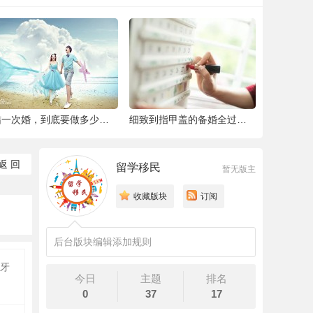
结一次婚，到底要做多少件准备工作 |备婚清
细致到指甲盖的备婚全过程，这位“挑剔”新
返 回
留学移民
暂无版主
收藏版块
订阅
后台版块编辑添加规则
牙
今日
主题
排名
0
37
17