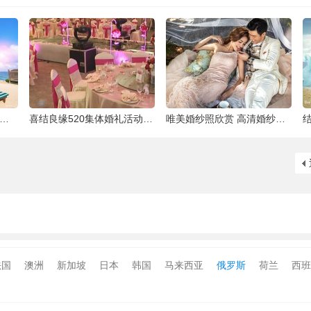
泰国最大的岛屿
喜结良缘520集体婚礼活动-喜来缘大酒店[合
唯美婚纱照欣赏 高清婚纱大片欣赏 给人一种
法国
澳洲
新加坡
日本
韩国
马来西亚
俄罗斯
荷兰
西班