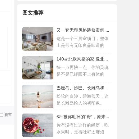
图文推荐
又一套无印风格装修案例 三居室设计简约而
这是一个三居室项目，整体
上是带有无印良品味道的
140㎡北欧风格的家,像北欧人一样去生活
快一点再快一点，你的灵魂
是不是已经跟不上身体的
巴厘岛、沙巴、长滩岛和普吉岛，哪个更值得
松软的白沙，碧海蓝天，这
是长滩岛给人的初印象。
新窗
6种被你吐掉的“籽”，原来是果蔬界的营养
你有没有过这样的经历，吃
水果时，觉得吐籽太麻烦