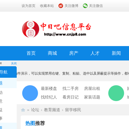
设为首页
收藏本站
关注微博
关注微信
首页
商城
房产
人才
新闻
x
关闭
温馨提示
导航
本功能为插件演示，可以实现禁用右键、复制、粘贴、选中以及屏蔽提示等操作，都
我知道了
题
最新楼盘
找二手房
房屋出租
动
找经纪人
看房日记
家装话题
意
益
»
论坛
›
教育频道
›
留学移民
事
热图
推荐
道