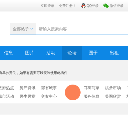
立即登录
免费注册！
QQ登录
微信登录
全部帖子
信息
图片
活动
论坛
圈子
出租
有单独开关，如果有需要可以安装使用此插件
旅游热点
房产资讯
都省城事
口碑商家
跳蚤市场
城市活动
民生民意
交友中心
服务信息
美图欣赏