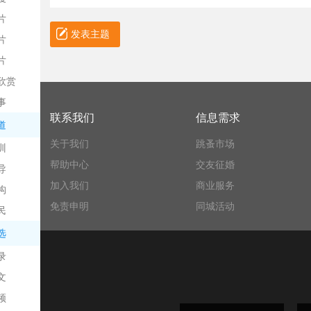
片
发表主题
片
片
欣赏
平
事
联系我们
信息需求
道
关于我们
跳蚤市场
训
帮助中心
交友征婚
导
加入我们
商业服务
构
免责申明
同城活动
民
台
选
录
文
频