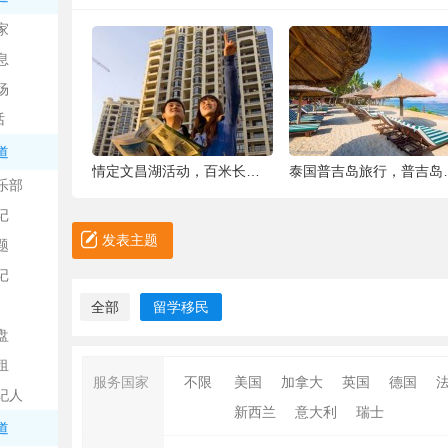
中
家
息
场
话
道
6种被你吐掉的“籽”，原来是果蔬界的营养
情定文昌湖活动，百米长卷现场绘画、万人签
泰国普吉岛旅行，普吉岛是
乐部
记
日
发表主题
题
记
全部
留学移民
盘
租
服务国家
不限
美国
加拿大
英国
德国
纪人
新西兰
意大利
瑞士
吧
道