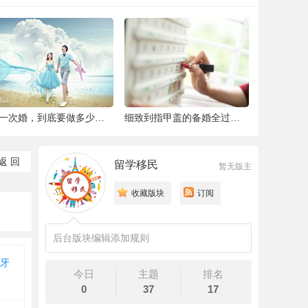
结一次婚，到底要做多少件准备工作 |备婚清
细致到指甲盖的备婚全过程，这位“挑剔”新
返 回
留学移民
暂无版主
收藏版块
订阅
后台版块编辑添加规则
牙
今日
主题
排名
0
37
17