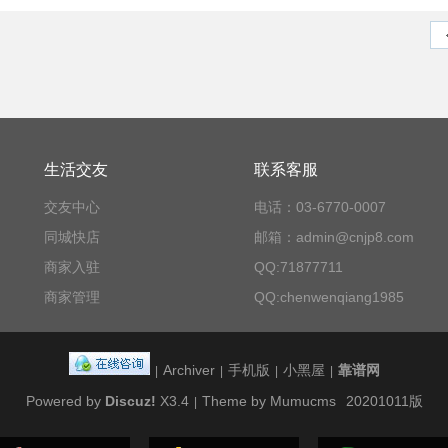
生活交友
联系客服
交友中心
电话：03-6770-0007
同城快店
邮箱：admin@cnjp8.com
商家入驻
QQ:71877711
商家管理
QQ:chenwenqiang1985
Archiver
手机版
小黑屋
靠谱网
|
|
|
|
Powered by
Discuz!
X3.4
Theme by Mumucms
20201011版
|