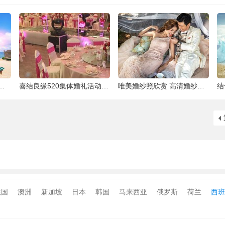
泰国最大的岛屿
喜结良缘520集体婚礼活动-喜来缘大酒店[合
唯美婚纱照欣赏 高清婚纱大片欣赏 给人一种
法国
澳洲
新加坡
日本
韩国
马来西亚
俄罗斯
荷兰
西班