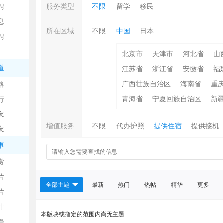
聘
服务类型
不限
留学
移民
息
所在区域
不限
中国
日本
聘
北京市
天津市
河北省
山
道
江苏省
浙江省
安徽省
福
广西壮族自治区
海南省
重
略
信
青海省
宁夏回族自治区
新
行
友
增值服务
不限
代办护照
提供住宿
提供接机
友
事
赏
片
息
全部主题
最新
热门
热帖
精华
更多
片
计
本版块或指定的范围内尚无主题
漫