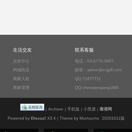
生活交友
联系客服
交友中心
电话：03-6770-0007
同城快店
邮箱：admin@cnjp8.com
商家入驻
QQ:71877711
商家管理
QQ:chenwenqiang1985
Archiver
手机版
小黑屋
靠谱网
|
|
|
|
Powered by
Discuz!
X3.4
Theme by Mumucms
20201011版
|