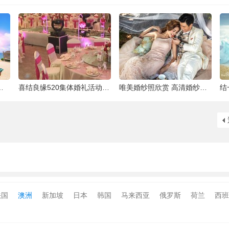
泰国最大的岛屿
喜结良缘520集体婚礼活动-喜来缘大酒店[合
唯美婚纱照欣赏 高清婚纱大片欣赏 给人一种
法国
澳洲
新加坡
日本
韩国
马来西亚
俄罗斯
荷兰
西班