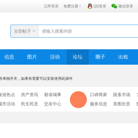
立即登录
免费注册！
QQ登录
微信登录
全部帖子
信息
图片
活动
论坛
圈子
出租
有单独开关，如果有需要可以安装使用此插件
旅游热点
房产资讯
都省城事
口碑商家
跳蚤市场
城市活动
民生民意
交友中心
服务信息
美图欣赏