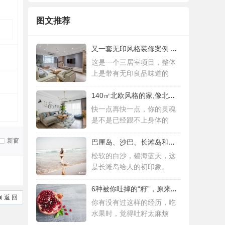
图文推荐
又一套无印风格装修案例 三居室设计简约而
这是一个三居室项目，整体
上是带有无印良品味道的
140㎡北欧风格的家,像北欧人一样去生活
快一点再快一点，你的灵魂
是不是已经跟不上身体的
新窗
巴厘岛、沙巴、长滩岛和普吉岛，哪个更值得
松软的白沙，碧海蓝天，这
是长滩岛给人的初印象。
6种被你吐掉的“籽”，原来是果蔬界的营养
返 回
你有没有过这样的经历，吃
水果时，觉得吐籽太麻烦