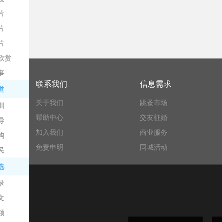
片
片
片
欣赏
平
事
联系我们
信息需求
道
关于我们
跳蚤市场
训
帮助中心
交友征婚
导
加入我们
商业服务
构
免责申明
同城活动
民
台
选
录
文
频