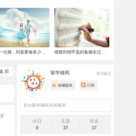
结一次婚，到底要做多少件准备工作 |备婚清
细致到指甲盖的备婚全过程，这位“挑剔”新
返 回
留学移民
暂无版主
收藏版块
订阅
后台版块编辑添加规则
牙
今日
主题
排名
0
37
17