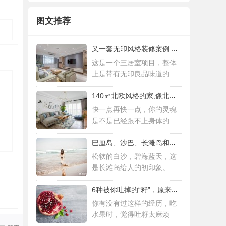
图文推荐
又一套无印风格装修案例 三居室设计简约而
这是一个三居室项目，整体
上是带有无印良品味道的
140㎡北欧风格的家,像北欧人一样去生活
快一点再快一点，你的灵魂
是不是已经跟不上身体的
巴厘岛、沙巴、长滩岛和普吉岛，哪个更值得
松软的白沙，碧海蓝天，这
是长滩岛给人的初印象。
6种被你吐掉的“籽”，原来是果蔬界的营养
你有没有过这样的经历，吃
水果时，觉得吐籽太麻烦