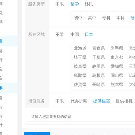
聘
服务类型
不限
留学
移民
息
初中
高中
专科
本科
研
聘
所在区域
不限
中国
日本
道
北海道
青森県
岩手県
宮
略
信
埼玉県
千葉県
東京都
神
行
岐阜県
静岡県
愛知県
三
友
鳥取県
島根県
岡山県
広
友
佐賀県
長崎県
熊本県
大
事
赏
增值服务
不限
代办护照
提供住宿
提供接机
片
息
片
计
漫