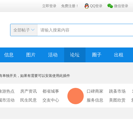
立即登录
免费注册！
QQ登录
微信登录
全部帖子
信息
图片
活动
论坛
圈子
出租
有单独开关，如果有需要可以安装使用此插件
旅游热点
房产资讯
都省城事
口碑商家
跳蚤市场
城市活动
民生民意
交友中心
服务信息
美图欣赏