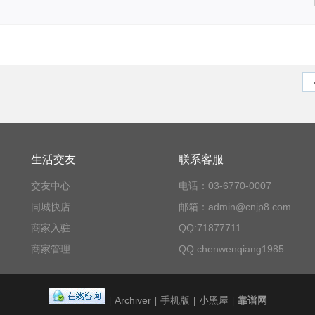
生活交友
联系客服
交友中心
电话：03-6770-0007
同城快店
邮箱：admin@cnjp8.com
商家入驻
QQ:71877711
商家管理
QQ:chenwenqiang1985
Archiver
手机版
小黑屋
靠谱网
|
|
|
|