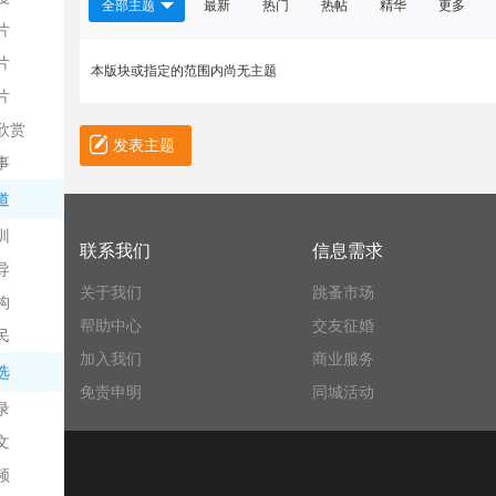
全部主题
最新
热门
热帖
精华
更多
片
片
本版块或指定的范围内尚无主题
片
欣赏
平
发表主题
事
道
训
联系我们
信息需求
导
关于我们
跳蚤市场
构
帮助中心
交友征婚
民
台
加入我们
商业服务
选
免责申明
同城活动
录
文
频