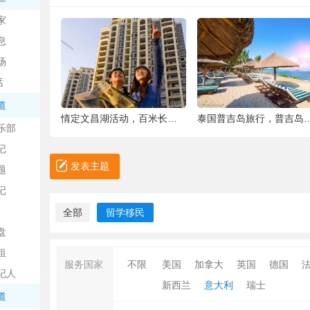
中
家
息
场
话
道
6种被你吐掉的“籽”，原来是果蔬界的营养
情定文昌湖活动，百米长卷现场绘画、万人签
泰国普吉岛旅行，普吉岛是
乐部
记
日
发表主题
题
记
全部
留学移民
盘
租
服务国家
不限
美国
加拿大
英国
德国
纪人
新西兰
意大利
瑞士
吧
道