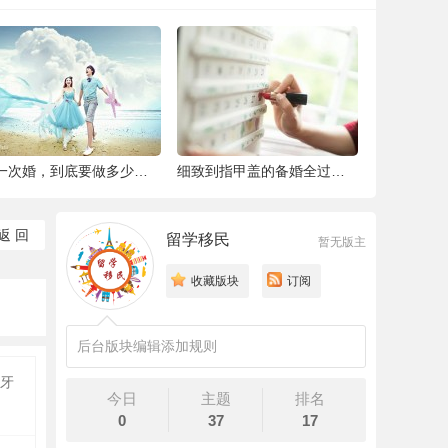
结一次婚，到底要做多少件准备工作 |备婚清
细致到指甲盖的备婚全过程，这位“挑剔”新
返 回
留学移民
暂无版主
收藏版块
订阅
后台版块编辑添加规则
牙
今日
主题
排名
0
37
17