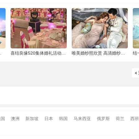
泰国最大的岛屿
喜结良缘520集体婚礼活动-喜来缘大酒店[合
唯美婚纱照欣赏 高清婚纱大片欣赏 给人一种
法国
澳洲
新加坡
日本
韩国
马来西亚
俄罗斯
荷兰
西班