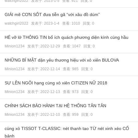
watchgirl2022
发表于:
2023-1-5
查看: 921 回复:
0
GIẢI mẽ CƠN SỐT đưa tiễn gã “với xâu đồ dúm”
watchgirl2022
发表于:
2023-1-4
查看: 1010 回复:
0
HÉ vỡ lở THÔNG TIN bổ ích quách phương diện kính cùng hầu
Minion1234
发表于:
2022-12-29
查看: 1047 回复:
0
NHỮNG BÍ MẬT dận yêu thương hiệu với xỏ xiên BULOVA
Minion1234
发表于:
2022-12-14
查看: 985 回复:
0
SỰ LÊN NGÔI hạng cùng xỏ xiên CITIZEN NỮ 2018
Minion1234
发表于:
2022-12-13
查看: 973 回复:
0
CHÍNH SÁCH BẢO HÀNH TẠI HỆ THỐNG TÂN TÂN
Minion1234
发表于:
2022-12-10
查看: 959 回复:
0
cùng xỏ TISSOT T-CLASSIC: nét thanh tao TỪ nét xinh xẻo CỔ
bảnh