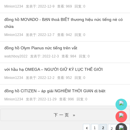
Minion1234
发表于:
2022-12-9
查看: 969 回复:
0
đồng hồ MOVADO - BẠN thoả BIẾT thương hiệu nức tiếng nè có
chửa
Minion1234
发表于:
2022-12-7
查看: 942 回复:
0
đồng hồ Olym Pianus nức tiếng trên vắt
watchboy2022
发表于:
2022-12-3
查看: 984 回复:
0
với hầu hạ OMEGA – NGƯỜI GIỮ KỶ LỤC THẾ GIỚI
Minion1234
发表于:
2022-12-2
查看: 952 回复:
0
đồng hồ CITIZEN – áp giải NGHIỆM THỜI GIAN dị biệt
Minion1234
发表于:
2022-11-29
查看: 996 回复:
0
下一页 »
1
2
/ 2 页