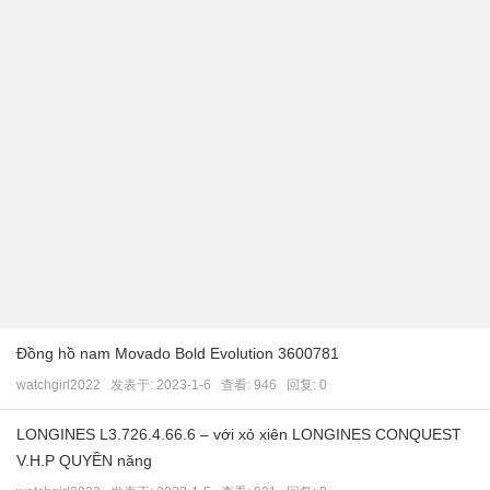
Đồng hồ nam Movado Bold Evolution 3600781
watchgirl2022
发表于:
2023-1-6
查看: 946 回复:
0
LONGINES L3.726.4.66.6 – với xỏ xiên LONGINES CONQUEST
V.H.P QUYỀN năng