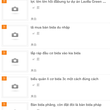
lợi. lớn lớn hồi đầbưng tư dự án Lavilla Green City
万
㎡ 层
来自
tã mua bàn bida du nhập
万
㎡ 层
来自
lắp ráp đầu cơ bida vào kia bida
万
㎡ 层
来自
biểu quản lí cơ bida 3c một cách đúng cách
万
㎡ 层
来自
Bàn bida phăng, còn đặt đòi là bàn bida pháp
万