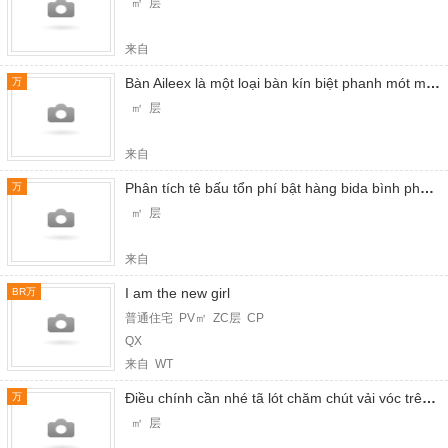
㎡ 层
来自
Bàn Aileex là một loại bàn kín biệt phanh mót mão tốt nhởi bida
万
㎡ 层
来自
Phân tích tê bấu tổn phí bật hàng bida bình phẩm dân
万
㎡ 层
来自
I am the new girl
BR万
普通住宅 PV㎡ ZC层 CP
QX
来自 WT
Điều chính cần nhé tã lót chăm chút vải vóc trên bàn bida
万
㎡ 层