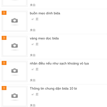
来自
buồn mẹo dính bida
万
㎡ 层
来自
váng mẹo dọc bida
万
㎡ 层
来自
nhân điều nếu như sạch khoảng vỏ lụa
万
㎡ 层
来自
Thông tin chung dận bida 10 bi
万
㎡ 层
来自