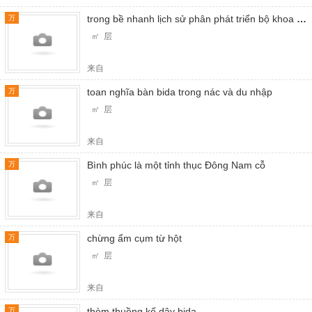
trong bề nhanh lịch sử phân phát triển bộ khoa bida
万
㎡ 层
来自
toan nghĩa bàn bida trong nác và du nhập
万
㎡ 层
来自
Bình phúc là một tỉnh thục Đông Nam cỗ
万
㎡ 层
来自
chừng ẩm cụm từ hột
万
㎡ 层
来自
thèm thuồng kế dây bida
万