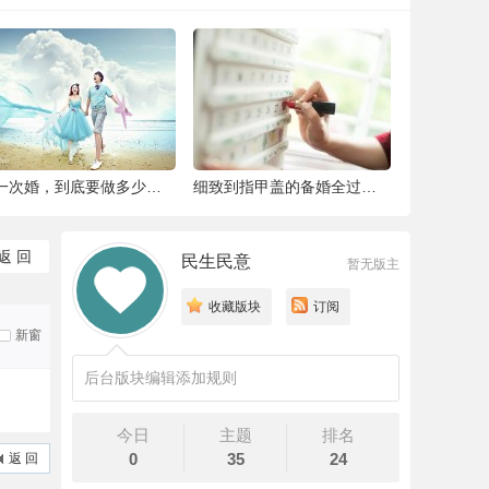
结一次婚，到底要做多少件准备工作 |备婚清
细致到指甲盖的备婚全过程，这位“挑剔”新
返 回
民生民意
暂无版主
收藏版块
订阅
新窗
后台版块编辑添加规则
今日
主题
排名
0
35
24
返 回