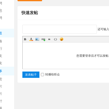
聘
息
快速发帖
聘
还可输
道
略
信
行
友
您需要登录后才可以发
友
事
转播给听众
发表帖子
赏
片
息
片
计
漫