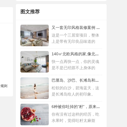
图文推荐
又一套无印风格装修案例 三居室设计简约而
这是一个三居室项目，整体
上是带有无印良品味道的
140㎡北欧风格的家,像北欧人一样去生活
快一点再快一点，你的灵魂
是不是已经跟不上身体的
巴厘岛、沙巴、长滩岛和普吉岛，哪个更值得
分规则
松软的白沙，碧海蓝天，这
是长滩岛给人的初印象。
6种被你吐掉的“籽”，原来是果蔬界的营养
你有没有过这样的经历，吃
水果时，觉得吐籽太麻烦