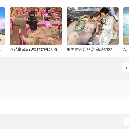
泰国最大的岛屿
喜结良缘520集体婚礼活动-喜来缘大酒店[合
唯美婚纱照欣赏 高清婚纱大片欣赏 给人一种