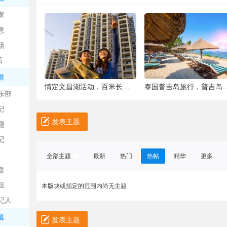
中
家
息
场
话
道
6种被你吐掉的“籽”，原来是果蔬界的营养
情定文昌湖活动，百米长卷现场绘画、万人签
泰国普吉岛旅行，普吉岛是
乐部
记
日
发表主题
题
记
全部主题
最新
热门
热帖
精华
更多
盘
租
本版块或指定的范围内尚无主题
纪人
吧
道
发表主题