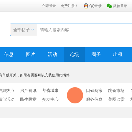
立即登录
免费注册！
QQ登录
微信登录
全部帖子
信息
图片
活动
论坛
圈子
出租
有单独开关，如果有需要可以安装使用此插件
旅游热点
房产资讯
都省城事
口碑商家
跳蚤市场
城市活动
民生民意
交友中心
服务信息
美图欣赏