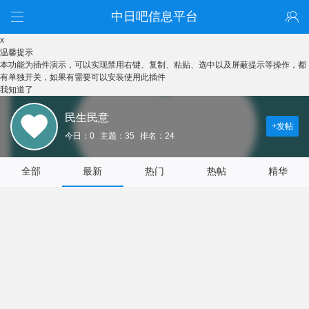
中日吧信息平台
x
温馨提示
本功能为插件演示，可以实现禁用右键、复制、粘贴、选中以及屏蔽提示等操作，都
有单独开关，如果有需要可以安装使用此插件
我知道了
民生民意
+发帖
今日：0
主题：35
排名：24
全部
最新
热门
热帖
精华