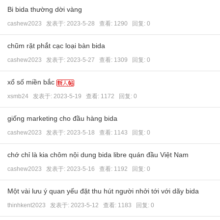
Bi bida thường dời vàng
cashew2023
发表于:
2023-5-28
查看: 1290 回复:
0
chũm rặt phắt cạc loại bàn bida
cashew2023
发表于:
2023-5-27
查看: 1309 回复:
0
xổ số miền bắc
xsmb24
发表于:
2023-5-19
查看: 1172 回复:
0
giống marketing cho đầu hàng bida
cashew2023
发表于:
2023-5-18
查看: 1143 回复:
0
chớ chỉ là kia chôm nội dung bida libre quán đầu Việt Nam
cashew2023
发表于:
2023-5-16
查看: 1192 回复:
0
Một vài lưu ý quan yếu đặt thu hút người nhởi tới với dãy bida
thinhkent2023
发表于:
2023-5-12
查看: 1183 回复:
0