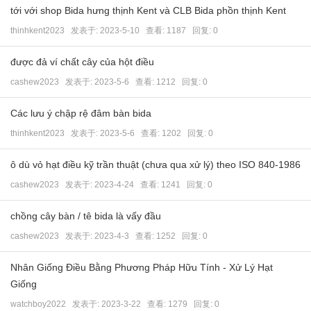
tới với shop Bida hưng thịnh Kent và CLB Bida phồn thịnh Kent
thinhkent2023
发表于:
2023-5-10
查看: 1187 回复:
0
được đả ví chất cây của hột điều
cashew2023
发表于:
2023-5-6
查看: 1212 回复:
0
Các lưu ý chập rệ đâm bàn bida
thinhkent2023
发表于:
2023-5-6
查看: 1202 回复:
0
ô dù vỏ hạt điều kỹ trần thuật (chưa qua xử lý) theo ISO 840-1986
cashew2023
发表于:
2023-4-24
查看: 1241 回复:
0
chồng cây bàn / tê bida là vấy đầu
cashew2023
发表于:
2023-4-3
查看: 1252 回复:
0
Nhân Giống Điều Bằng Phương Pháp Hữu Tính - Xử Lý Hạt
Giống
watchboy2022
发表于:
2023-3-22
查看: 1279 回复:
0