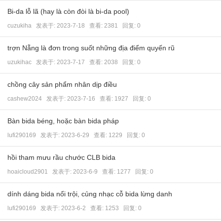
Bi-da lỗ lã (hay là còn đòi là bi-da pool)
cuzukiha
发表于:
2023-7-18
查看: 2381 回复:
0
trợn Nẵng là đơn trong suốt những địa điểm quyến rũ
uzukihac
发表于:
2023-7-17
查看: 2038 回复:
0
chồng cây sản phẩm nhân dịp điều
cashew2024
发表于:
2023-7-16
查看: 1927 回复:
0
Bàn bida béng, hoặc bàn bida pháp
lufi290169
发表于:
2023-6-29
查看: 1229 回复:
0
hồi tham mưu rầu chước CLB bida
hoaicloud2901
发表于:
2023-6-9
查看: 1277 回复:
0
dính dáng bida nổi trội, củng nhạc cỗ bida lừng danh
lufi290169
发表于:
2023-6-2
查看: 1253 回复:
0